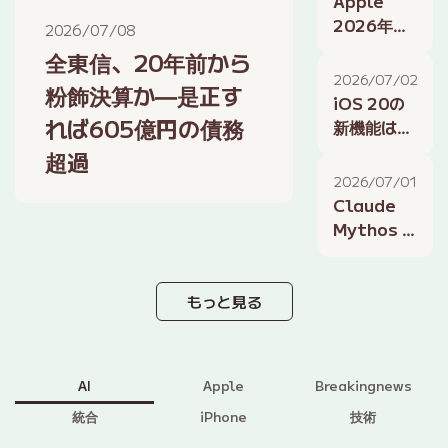
Apple
及する影響
2026年夏
2026/07/08
の製品ライ
全東信、20年前から
ンナップ：
2026/07/02
粉飾決算か—是正す
今注目の最
iOS 20の
新デバイス
れば605億円の債務
新機能は？
と噂
2026年夏
超過
に噂される
2026/07/01
注目アップ
Claude
デートを総
Mythos 5
まとめ
の提供再開
とAI業界へ
の影響：安
もっと見る
全保障と革
新の狭間で
AI
Apple
Breakingnews
統合
iPhone
技術