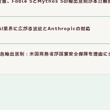
合意、Fable 5とMythos 5の輸出規制が本日解
AI業界に広がる波紋とAnthropicの対応
e 5に緊急輸出規制：米国商務省が国家安全保障を理由