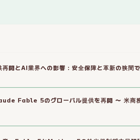
5の提供再開とAI業界への影響：安全保障と革新の狭間
laude Fable 5のグローバル提供を再開 〜 米