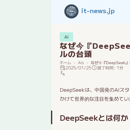
AI
なぜ今『DeepS
ルの台頭
ホーム
Ais
なぜ今『DeepSee
2025/01/25
読了時間: 1分
DeepSeekは、中国発のAI
かけて世界的な注目を集めていま
DeepSeekとは何か