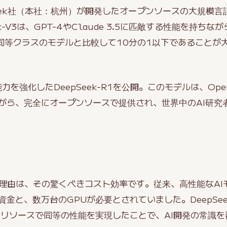
pSeek社（本社：杭州）が開発したオープンソースの大規模言
k-V3は、GPT-4やClaude 3.5に匹敵する性能を持ち
、同等クラスのモデルと比較して10分の1以下であることが
力を強化したDeepSeek-R1を公開。このモデルは、Ope
がら、完全にオープンソースで提供され、世界中のAI研究
大の理由は、その驚くべきコスト効率です。従来、高性能なA
金と、数万台のGPUが必要とされていました。DeepSeek
いリソースで同等の性能を実現したことで、AI開発の常識