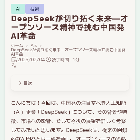
AI
技術
DeepSeekが切り拓く未来―オ
ープンソース精神で挑む中国発
AI革命
ホーム
Ais
DeepSeekが切り拓く未来―オープンソース精神で挑む中国発
AI革命
2025/02/04
読了時間: 1分
目次
こんにちは！今回は、中国発の注目すべき人工知能
（AI）企業「DeepSeek」について、その背景や特
徴、市場への影響、そして今後の展望を詳しく考察
してみたいと思います。DeepSeekは、従来の閉鎖
的なAI開発とは一線を画し、オープンソースの姿勢